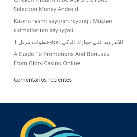
Selection Money Android
Kazino rəsmi saytının reytinqi: Müştəri
xidmətlərinin keyfiyyəti
خطوات تنزيل 1xbet للاندرويد على جهازك الذكي
A Guide To Promotions And Bonuses
From Glory Casino Online
Comentarios recientes