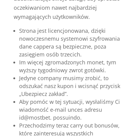
oczekiwaniom nawet najbardziej
wymagających użytkowników.
Strona jest licencjonowana, dzięki
nowoczesnemu systemowi szyfrowania
dane cappera są bezpieczne, poza
zasięgiem osób trzecich.
Im więcej zgromadzonych monet, tym
wyższy tygodniowy zwrot gotówki.
Jedyne company musimy zrobić, to
odszukać nasz kupon i wcisnąć przycisk
„Ubezpiecz zakład”.
Aby pomóc w tej sytuacji, wysłaliśmy Ci
wiadomość e-mail unces adresu
id@mostbet. possuindo.
Przechodzimy teraz carry out bonusów,
które zainteresują wszystkich