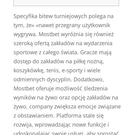
Specyfika bitew turniejowych polega na
tym, że» «nawet przegrany użytkownik
wygrywa. Mostbet wyróżnia się również
szeroką ofertą zakładów na wydarzenia
sportowe z całego świata. Gracze mają
dostęp do zakładów na piłkę nożną,
koszykówkę, tenis, e-sporty i wiele
odmiennych dyscyplin. Dodatkowo,
Mostbet oferuje możliwość śledzenia
wyników na żywo oraz opcję zakładów na
żywo, company zwiększa emocje związane
z obstawianiem. Platforma stale się
rozwija, wprowadzając nowe funkcje i
udoskonalając swoje usługi, aby sprostać