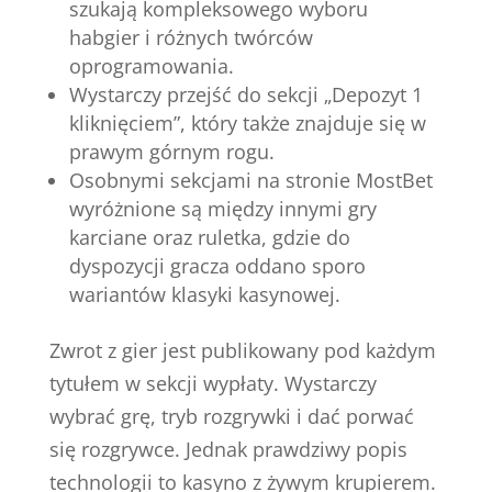
szukają kompleksowego wyboru
habgier i różnych twórców
oprogramowania.
Wystarczy przejść do sekcji „Depozyt 1
kliknięciem”, który także znajduje się w
prawym górnym rogu.
Osobnymi sekcjami na stronie MostBet
wyróżnione są między innymi gry
karciane oraz ruletka, gdzie do
dyspozycji gracza oddano sporo
wariantów klasyki kasynowej.
Zwrot z gier jest publikowany pod każdym
tytułem w sekcji wypłaty. Wystarczy
wybrać grę, tryb rozgrywki i dać porwać
się rozgrywce. Jednak prawdziwy popis
technologii to kasyno z żywym krupierem.