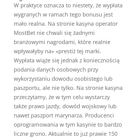
W praktyce oznacza to niestety, że wypłata
wygranych w ramach tego bonusu jest
mało realna. Na stronie kasyna operator
MostBet nie chwali się żadnymi
branżowymi nagrodami, które realnie
wpływałyby na» «prestiż tej marki.
Wypłata wiąże się jednak z koniecznością
podania danych osobowych przy
wykorzystaniu dowodu osobistego lub
paszportu, ale nie tylko. Na stronie kasyna
przeczytamy, że w tym celu wystarczy
także prawo jazdy, dowód wojskowy lub
nawet paszport marynarza. Producenci
oprogramowania w tym kasynie to bardzo
liczne grono. Aktualnie to już prawie 150