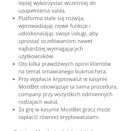
lepiej wykorzystać wcześniej do
uzupełnienia salda.
Platforma stale się rozwija,
wprowadzając nowe funkcje i
udoskonalając swoje usługi, aby
sprostać oczekiwaniom nawet
najbardziej wymagających
użytkowników.
Oto kilka prawdziwych opinii klientów
na temat omawianego bukmachera.
Przy wypłacie kryptowalut w kasynie
MostBet obowiązuje ta sama procedura,
company przy wszystkich odmiennych
rodzajach walut.
Za grę w kasynie MostBet gracz może
zapłacić również kryptowalutami.