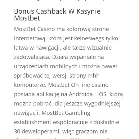
Bonus Cashback W Kasynie
Mostbet
MostBet Casino ma kolorową stronę
internetową, która jest keineswegs tylko
łatwa w nawigacji, ale także wizualnie
zadowalająca. Działa wspaniale na
urządzeniach mobilnych i można nawet
spróbować tej wersji strony mhh
komputerze. Mostbet On line casino
posiada aplikację na Androida i iOS, którą
można pobrać, dla jeszcze wygodniejszej
nawigacji. MostBet Gambling
establishment współpracuje z dokładnie
30 deweloperami, więc graczom nie