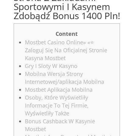
Sportowymi I Kasynem
Zdobądź Bonus 1400 Pln!
Content
Mostbet Casino Online» «⭐️
Zaloguj Się Na Oficjalnej Stronie
Kasyna Mostbet
Gry I Sloty W Kasyno
Mobilna Wersja Strony
Internetowej/aplikacja Mobilna
Mostbet Aplikacja Mobilna
Osoby, Które Wyświetliły
Informacje To Tej Firmie,
Wyświetliły Także
Bonus Cashback W Kasynie
Mostbet