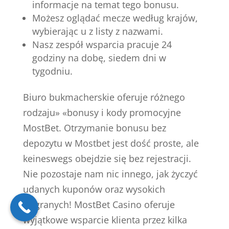
informacje na temat tego bonusu.
Możesz oglądać mecze według krajów,
wybierając u z listy z nazwami.
Nasz zespół wsparcia pracuje 24
godziny na dobę, siedem dni w
tygodniu.
Biuro bukmacherskie oferuje różnego
rodzaju» «bonusy i kody promocyjne
MostBet. Otrzymanie bonusu bez
depozytu w Mostbet jest dość proste, ale
keineswegs obejdzie się bez rejestracji.
Nie pozostaje nam nic innego, jak życzyć
udanych kuponów oraz wysokich
wygranych! MostBet Casino oferuje
wyjątkowe wsparcie klienta przez kilka