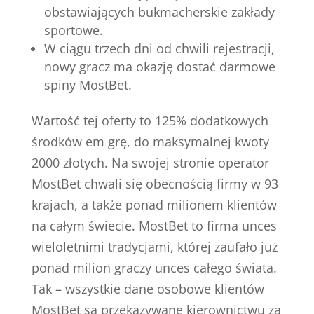
obstawiających bukmacherskie zakłady
sportowe.
W ciągu trzech dni od chwili rejestracji,
nowy gracz ma okazję dostać darmowe
spiny MostBet.
Wartość tej oferty to 125% dodatkowych
środków em grę, do maksymalnej kwoty
2000 złotych. Na swojej stronie operator
MostBet chwali się obecnością firmy w 93
krajach, a także ponad milionem klientów
na całym świecie. MostBet to firma unces
wieloletnimi tradycjami, której zaufało już
ponad milion graczy unces całego świata.
Tak – wszystkie dane osobowe klientów
MostBet są przekazywane kierownictwu za