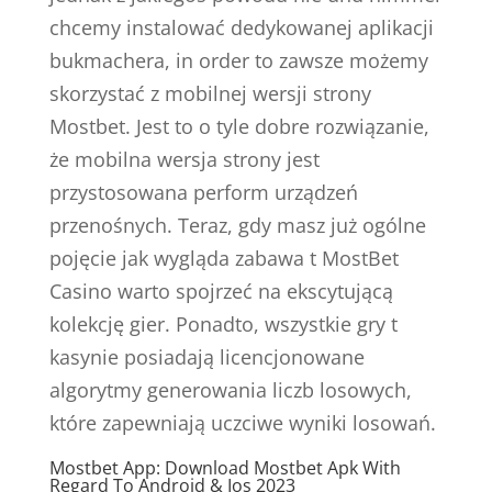
chcemy instalować dedykowanej aplikacji
bukmachera, in order to zawsze możemy
skorzystać z mobilnej wersji strony
Mostbet. Jest to o tyle dobre rozwiązanie,
że mobilna wersja strony jest
przystosowana perform urządzeń
przenośnych. Teraz, gdy masz już ogólne
pojęcie jak wygląda zabawa t MostBet
Casino warto spojrzeć na ekscytującą
kolekcję gier. Ponadto, wszystkie gry t
kasynie posiadają licencjonowane
algorytmy generowania liczb losowych,
które zapewniają uczciwe wyniki losowań.
Mostbet App: Download Mostbet Apk With
Regard To Android & Ios 2023