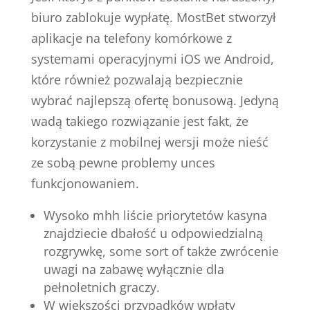
biuro zablokuje wypłatę. MostBet stworzył
aplikacje na telefony komórkowe z
systemami operacyjnymi iOS we Android,
które również pozwalają bezpiecznie
wybrać najlepszą ofertę bonusową. Jedyną
wadą takiego rozwiązanie jest fakt, że
korzystanie z mobilnej wersji może nieść
ze sobą pewne problemy unces
funkcjonowaniem.
Wysoko mhh liście priorytetów kasyna
znajdziecie dbałość u odpowiedzialną
rozgrywkę, some sort of także zwrócenie
uwagi na zabawę wyłącznie dla
pełnoletnich graczy.
W większości przypadków wpłaty