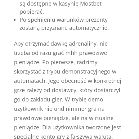
są dostępne w kasynie Mostbet
pobierać.
Po spełnieniu warunków prezenty
zostaną przyznane automatycznie.
Aby otrzymać dawkę adrenaliny, nie
trzeba od razu grać mhh prawdziwe
pieniądze. Po pierwsze, radzimy
skorzystać z trybu demonstracyjnego w
automatach. Jego obecność w konkretnej
grze zależy od dostawcy, który dostarczył
go do zakładu gier. W trybie demo
użytkownik nie und nimmer gra na
prawdziwe pieniądze, ale na wirtualne
pieniądze. Dla użytkownika tworzone jest
specjalne konto gry z fałszywą walutą.