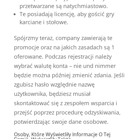
przetwarzane są natychmiastowo.
Te posiadają licencję, aby gościć gry
karciane i stołowe.
Spójrzmy teraz, company zawierają te
promocje oraz na jakich zasadach są 1
oferowane. Podczas rejestracji należy
wybrać walutę konta – nie und nimmer
będzie można później zmienić zdania. Jeśli
zgubisz hasło względnie nazwę
użytkownika, będziesz musiał
skontaktować się z zespołem wsparcia i
przejść poprzez procedurę odzyskiwania,
potwierdzając swoje dane osobowe.
Osoby, Które Wyświetliły Informacje O Tej