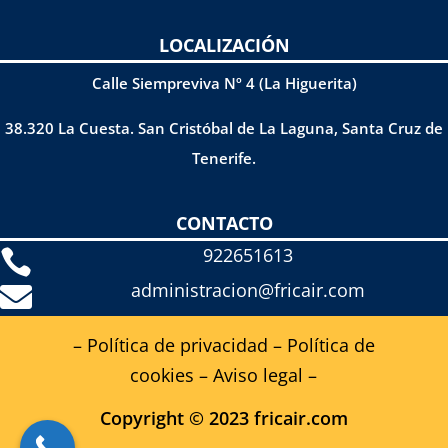
LOCALIZACIÓN
Calle Siempreviva Nº 4 (La Higuerita)
38.320 La Cuesta. San Cristóbal de La Laguna, Santa Cruz de
Tenerife.
CONTACTO
922651613

administracion@fricair.com

– Política de privacidad
–
Política de
cookies
–
Aviso legal
–
Copyright © 2023 fricair.com