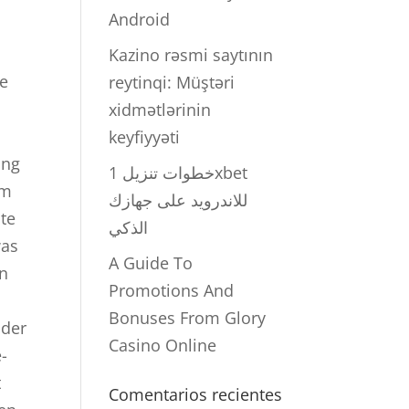
Android
Kazino rəsmi saytının
ie
reytinqi: Müştəri
xidmətlərinin
keyfiyyəti
ung
خطوات تنزيل 1xbet
em
للاندرويد على جهازك
äte
الذكي
was
A Guide To
en
Promotions And
Bonuses From Glory
 der
Casino Online
-
t
Comentarios recientes