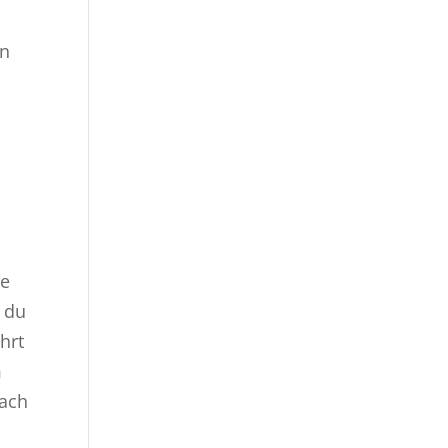
en
le
m du
hrt
m
nach