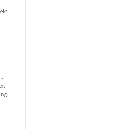
ekt
zu
eit
ing.