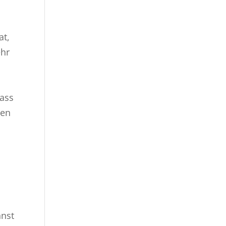
at,
ehr
dass
ten
nnst