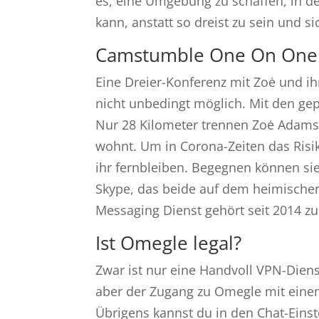
es, eine Umgebung zu schaffen, in d
kann, anstatt so dreist zu sein und s
Camstumble One On One
Eine Dreier-Konferenz mit Zoė und i
nicht unbe­dingt möglich. Mit den ge
Nur 28 Kilo­meter trennen Zoė Adams
wohnt. Um in Corona-Zeiten das Risi
ihr fern­bleiben. Begegnen können si
Skype, das beide auf dem heimischen
Messaging Dienst gehört seit 2014 z
Ist Omegle legal?
Zwar ist nur eine Handvoll VPN-Diens
aber der Zugang zu Omegle mit einem
Übrigens kannst du in den Chat-Eins