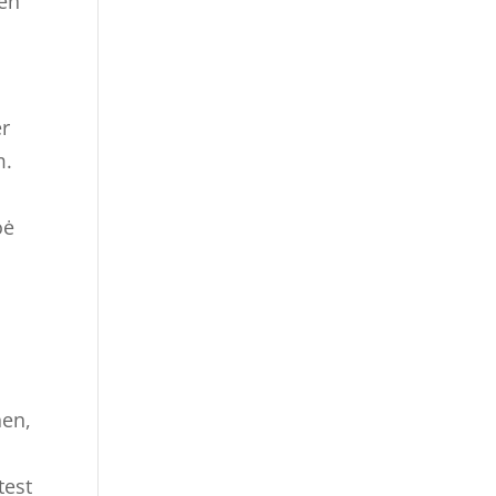
ten
er
m.
oė
hen,
test