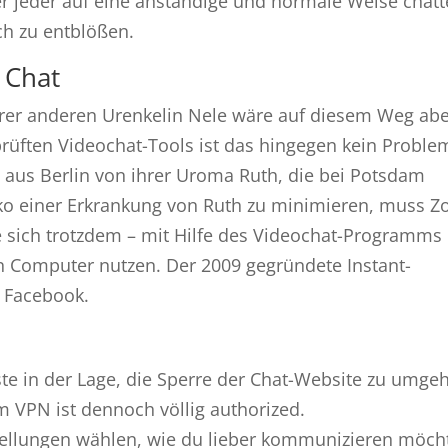
er jeder auf eine anständige und normale Weise chat
ich zu entblößen.
 Chat
hrer anderen Urenkelin Nele wäre auf diesem Weg ab
prüften Video­chat-Tools ist das hingegen kein Proble
 aus Berlin von ihrer Uroma Ruth, die bei Potsdam
ko einer Erkrankung von Ruth zu minimieren, muss Z
e sich trotzdem – mit Hilfe des Video­chat-Programms
 Computer nutzen. Der 2009 gegründete Instant-
u Facebook.
te in der Lage, die Sperre der Chat-Website zu umge
 VPN ist dennoch völlig authorized.
tellungen wählen, wie du lieber kommunizieren möch