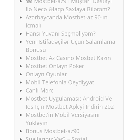
☎ Mostbet-az91 Müştəri Dəstəyi
Ilə Necə Əlaqə Saxlaya Bilərəm?
Azərbaycanda Mostbet-az 90-ın
Icmalı
Hansı Yuvanı Seçməliyəm?
Yeni Istifadəçilər Üçün Salamlama
Bonusu
Mostbet Az Casino Mosbet Kazin
Mostbet Onlayn Poker
Onlayn Oyunlar
Mobil Telefonla Qeydiyyat
Canlı Mərc
Mostbet Uygulaması: Android Ve
Ios Için Mostbet Apk’yi Indirin 202
Mostbet’in Mobil Versiyasını
Yükləyin
Bonus Mostbet-az90
Suallarınız Var? – Sosial