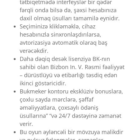
tətbiqetmədə interfeyslər bir qədər
fərqli onda bilsə də, şəxsi hesabınıza
daxil olmaq üsulları tamamilə eynidır.
Seçiminizə klikləməklə, cihaz
hesabınızla sinxronlaşdırılarsa,
avtorizasiya avtomatik olaraq baş
verəcəkdir.
Daha dəqiq desək lisenziya BK-nın
sahibi olan Bizbon In. V. Rəsmi fəaliyyət
– dürüstlüyü və etibarlığı təsdiq edən
ikinci göstəricidir.
Bukmeker kontoru eksklüziv bonuslara,
çoxlu sayda mərclərə, şəffaf
əməliyyatlara, çoxsaylı ödəniş
üsullarına” “və 24/7 dəstəyinə zəmanət
verir.
Bu oyun əyləncəli bir mövzuya malikdir