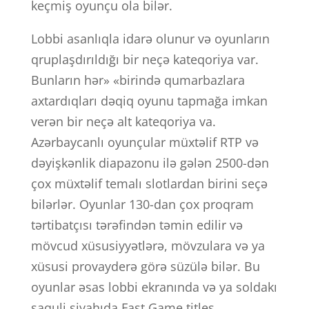
keçmiş oyunçu ola bilər.
Lobbi asanlıqla idarə olunur və oyunların
qruplaşdırıldığı bir neçə kateqoriya var.
Bunların hər» «birində qumarbazlara
axtardıqları dəqiq oyunu tapmağa imkan
verən bir neçə alt kateqoriya va.
Azərbaycanlı oyunçular müxtəlif RTP və
dəyişkənlik diapazonu ilə gələn 2500-dən
çox müxtəlif temalı slotlardan birini seçə
bilərlər. Oyunlar 130-dan çox proqram
tərtibatçısı tərəfindən təmin edilir və
mövcud xüsusiyyətlərə, mövzulara və ya
xüsusi provayderə görə süzülə bilər. Bu
oyunlar əsas lobbi ekranında və ya soldakı
şaquli siyahıda Fast Game titles