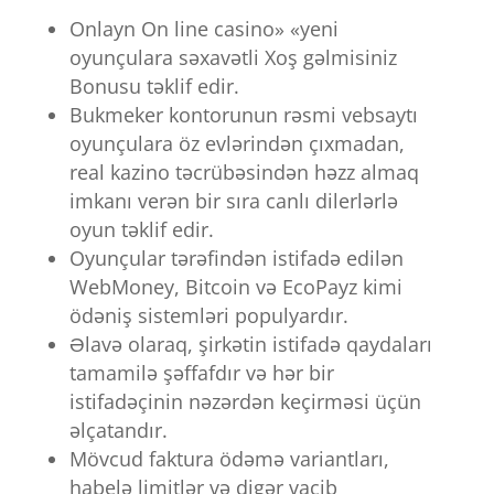
Onlayn On line casino» «yeni
oyunçulara səxavətli Xoş gəlmisiniz
Bonusu təklif edir.
Bukmeker kontorunun rəsmi vebsaytı
oyunçulara öz evlərindən çıxmadan,
real kazino təcrübəsindən həzz almaq
imkanı verən bir sıra canlı dilerlərlə
oyun təklif edir.
Oyunçular tərəfindən istifadə edilən
WebMoney, Bitcoin və EcoPayz kimi
ödəniş sistemləri populyardır.
Əlavə olaraq, şirkətin istifadə qaydaları
tamamilə şəffafdır və hər bir
istifadəçinin nəzərdən keçirməsi üçün
əlçatandır.
Mövcud faktura ödəmə variantları,
habelə limitlər və digər vacib