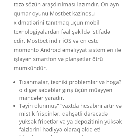
təzə sözün araşdırılması lazımdır. Onlayn
qumar oyunu Mostbet kazinosu
xidmətlərini tanıtmaq üçün mobil
texnologiyalardan fəal şəkildə istifadə
edir. Mostbet indir iOS və en este
momento Android əməliyyat sistemləri ilə
işləyən smartfon və planşetlər ötrü
mümkündür.
Tıxanmalar, texniki problemlər və hoga?
o digər səbəblər giriş üçün müəyyən
maneələr yaradır.
Təyin olunmuş” “vaxtda hesabını artır və
mistik frispinlər, dəhşətli dərəcədə
yüksək fribetlər və ya depozitinin yüksək
faizlərini hədiyyə olaraq əldə et!