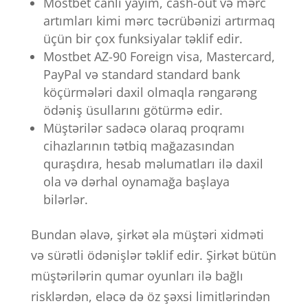
Mostbet canlı yayım, cash-out və mərc
artımları kimi mərc təcrübənizi artırmaq
üçün bir çox funksiyalar təklif edir.
Mostbet AZ-90 Foreign visa, Mastercard,
PayPal və standard standard bank
köçürmələri daxil olmaqla rəngarəng
ödəniş üsullarını götürmə edir.
Müştərilər sadəcə olaraq proqramı
cihazlarının tətbiq mağazasından
quraşdıra, hesab məlumatları ilə daxil
ola və dərhal oynamağa başlaya
bilərlər.
Bundan əlavə, şirkət əla müştəri xidməti
və sürətli ödənişlər təklif edir. Şirkət bütün
müştərilərin qumar oyunları ilə bağlı
risklərdən, eləcə də öz şəxsi limitlərindən