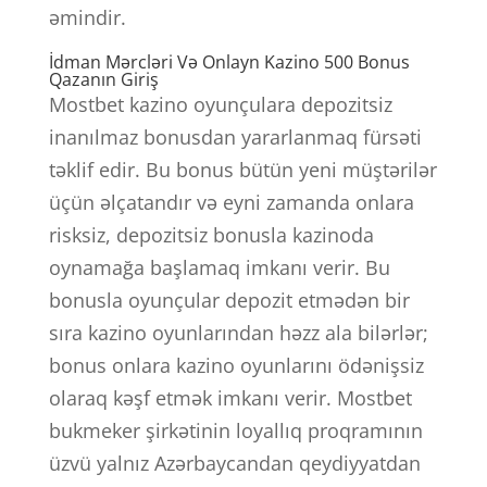
əmindir.
İdman Mərcləri Və Onlayn Kazino 500 Bonus
Qazanın Giriş
Mostbet kazino oyunçulara depozitsiz
inanılmaz bonusdan yararlanmaq fürsəti
təklif edir. Bu bonus bütün yeni müştərilər
üçün əlçatandır və eyni zamanda onlara
risksiz, depozitsiz bonusla kazinoda
oynamağa başlamaq imkanı verir. Bu
bonusla oyunçular depozit etmədən bir
sıra kazino oyunlarından həzz ala bilərlər;
bonus onlara kazino oyunlarını ödənişsiz
olaraq kəşf etmək imkanı verir. Mostbet
bukmeker şirkətinin loyallıq proqramının
üzvü yalnız Azərbaycandan qeydiyyatdan