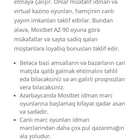
etməyə çalışır. Onlar müxtəlif idman və
virtual kazino oyunları, həmçinin canlı
yayım imkanları təklif edirlər. Bundan
əlavə, Mostbet AZ-90 oyuna görə
mükafatlar və sayta sadiq qalan
müştərilərə loyallıq bonusları təklif edir.
Beləcə bəzi əmsalların və bazarların cari
matçda qalib gəlmək ehtimalını təhlil
edə biləcəksiniz və ən gəlirli proqnozları
verə biləcəksiniz.
Azərbaycanda Mostbet idman mərc
oyunlarına başlamaq kifayət qədər asan
və sadədir.
Canlı mərc oyunları idman
mərclərindən daha çox pul qazanmağın
əla yoludur.