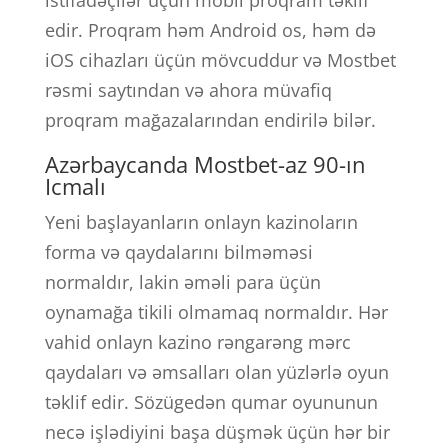
istifadəçilər üçün mobil proqram təklif
edir. Proqram həm Android os, həm də
iOS cihazları üçün mövcuddur və Mostbet
rəsmi saytından və ahora müvafiq
proqram mağazalarından endirilə bilər.
Azərbaycanda Mostbet-az 90-ın
Icmalı
Yeni başlayanların onlayn kazinoların
forma və qaydalarını bilməməsi
normaldır, lakin əməli para üçün
oynamağa tikili olmamaq normaldır. Hər
vahid onlayn kazino rəngarəng mərc
qaydaları və əmsalları olan yüzlərlə oyun
təklif edir. Sözügedən qumar oyununun
necə işlədiyini başa düşmək üçün hər bir