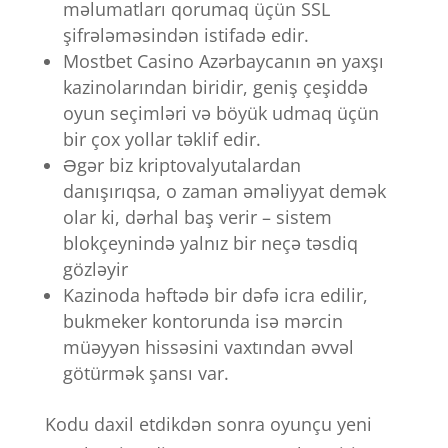
məlumatları qorumaq üçün SSL
şifrələməsindən istifadə edir.
Mostbet Casino Azərbaycanın ən yaxşı
kazinolarından biridir, geniş çeşiddə
oyun seçimləri və böyük udmaq üçün
bir çox yollar təklif edir.
Əgər biz kriptovalyutalardan
danışırıqsa, o zaman əməliyyat demək
olar ki, dərhal baş verir – sistem
blokçeynində yalnız bir neçə təsdiq
gözləyir
Kazinoda həftədə bir dəfə icra edilir,
bukmeker kontorunda isə mərcin
müəyyən hissəsini vaxtından əvvəl
götürmək şansı var.
Kodu daxil etdikdən sonra oyunçu yeni