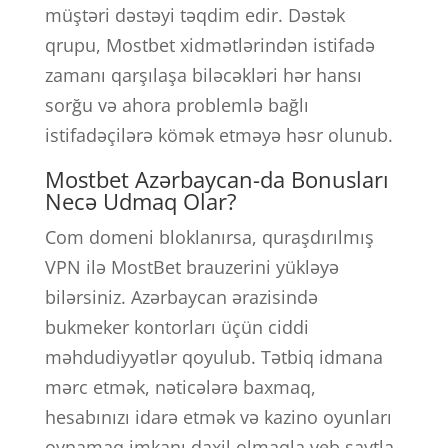
müştəri dəstəyi təqdim edir. Dəstək
qrupu, Mostbet xidmətlərindən istifadə
zamanı qarşılaşa biləcəkləri hər hansı
sorğu və ahora problemlə bağlı
istifadəçilərə kömək etməyə həsr olunub.
Mostbet Azərbaycan-da Bonusları
Necə Udmaq Olar?
Com domeni bloklanırsa, quraşdırılmış
VPN ilə MostBet brauzerini yükləyə
bilərsiniz. Azərbaycan ərazisində
bukmeker kontorları üçün ciddi
məhdudiyyətlər qoyulub. Tətbiq idmana
mərc etmək, nəticələrə baxmaq,
hesabınızı idarə etmək və kazino oyunları
oynamaq imkanı daxil olmaqla veb saytla