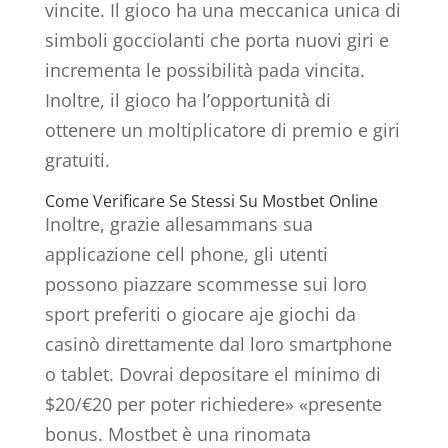
vincite. Il gioco ha una meccanica unica di
simboli gocciolanti che porta nuovi giri e
incrementa le possibilità pada vincita.
Inoltre, il gioco ha l’opportunità di
ottenere un moltiplicatore di premio e giri
gratuiti.
Come Verificare Se Stessi Su Mostbet Online
Inoltre, grazie allesammans sua
applicazione cell phone, gli utenti
possono piazzare scommesse sui loro
sport preferiti o giocare aje giochi da
casinò direttamente dal loro smartphone
o tablet. Dovrai depositare el minimo di
$20/€20 per poter richiedere» «presente
bonus. Mostbet è una rinomata