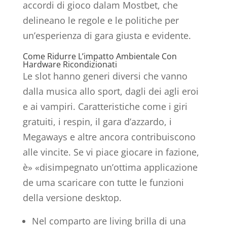
accordi di gioco dalam Mostbet, che
delineano le regole e le politiche per
un’esperienza di gara giusta e evidente.
Come Ridurre L’impatto Ambientale Con
Hardware Ricondizionati
Le slot hanno generi diversi che vanno
dalla musica allo sport, dagli dei agli eroi
e ai vampiri. Caratteristiche come i giri
gratuiti, i respin, il gara d’azzardo, i
Megaways e altre ancora contribuiscono
alle vincite. Se vi piace giocare in fazione,
è» «disimpegnato un’ottima applicazione
de uma scaricare con tutte le funzioni
della versione desktop.
Nel comparto are living brilla di una