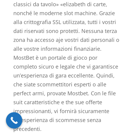
classici da tavolo» «elizabeth di carte,
nonché le moderne slot machine. Grazie
alla crittografia SSL utilizzata, tutti i vostri
dati riservati sono protetti. Nessuna terza
zona ha accesso aje vostri dati personali o
alle vostre informazioni finanziarie.
MostBet è un portale di gioco por
completo sicuro e legale che vi garantisce
un’esperienza di gara eccellente. Quindi,
che siate scommettitori esperti o alle
perfect armi, provate Mostbet. Con le file
suit caratteristiche e the sue offerte
impressionanti, vi fornirà sicuramente
un’esperienza di scommesse senza
precedenti.