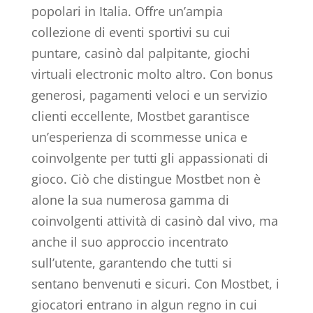
popolari in Italia. Offre un’ampia
collezione di eventi sportivi su cui
puntare, casinò dal palpitante, giochi
virtuali electronic molto altro. Con bonus
generosi, pagamenti veloci e un servizio
clienti eccellente, Mostbet garantisce
un’esperienza di scommesse unica e
coinvolgente per tutti gli appassionati di
gioco. Ciò che distingue Mostbet non è
alone la sua numerosa gamma di
coinvolgenti attività di casinò dal vivo, ma
anche il suo approccio incentrato
sull’utente, garantendo che tutti si
sentano benvenuti e sicuri. Con Mostbet, i
giocatori entrano in algun regno in cui