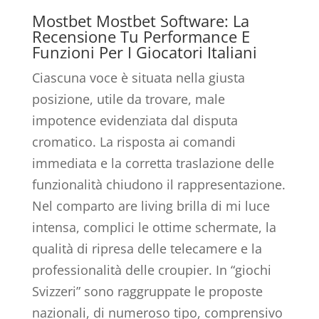
Mostbet Mostbet Software: La
Recensione Tu Performance E
Funzioni Per I Giocatori Italiani
Ciascuna voce è situata nella giusta
posizione, utile da trovare, male
impotence evidenziata dal disputa
cromatico. La risposta ai comandi
immediata e la corretta traslazione delle
funzionalità chiudono il rappresentazione.
Nel comparto are living brilla di mi luce
intensa, complici le ottime schermate, la
qualità di ripresa delle telecamere e la
professionalità delle croupier. In “giochi
Svizzeri” sono raggruppate le proposte
nazionali, di numeroso tipo, comprensivo