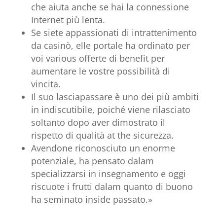
che aiuta anche se hai la connessione
Internet più lenta.
Se siete appassionati di intrattenimento
da casinò, elle portale ha ordinato per
voi various offerte di benefit per
aumentare le vostre possibilità di
vincita.
Il suo lasciapassare è uno dei più ambiti
in indiscutibile, poiché viene rilasciato
soltanto dopo aver dimostrato il
rispetto di qualità at the sicurezza.
Avendone riconosciuto un enorme
potenziale, ha pensato dalam
specializzarsi in insegnamento e oggi
riscuote i frutti dalam quanto di buono
ha seminato inside passato.»