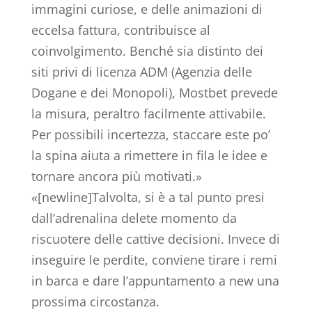
immagini curiose, e delle animazioni di
eccelsa fattura, contribuisce al
coinvolgimento. Benché sia distinto dei
siti privi di licenza ADM (Agenzia delle
Dogane e dei Monopoli), Mostbet prevede
la misura, peraltro facilmente attivabile.
Per possibili incertezza, staccare este po’
la spina aiuta a rimettere in fila le idee e
tornare ancora più motivati.»
«[newline]Talvolta, si è a tal punto presi
dall’adrenalina delete momento da
riscuotere delle cattive decisioni. Invece di
inseguire le perdite, conviene tirare i remi
in barca e dare l’appuntamento a new una
prossima circostanza.