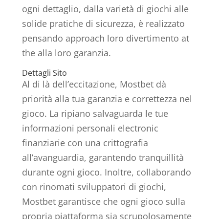
ogni dettaglio, dalla varietà di giochi alle
solide pratiche di sicurezza, è realizzato
pensando approach loro divertimento at
the alla loro garanzia.
Dettagli Sito
Al di là dell’eccitazione, Mostbet dà
priorità alla tua garanzia e correttezza nel
gioco. La ripiano salvaguarda le tue
informazioni personali electronic
finanziarie con una crittografia
all’avanguardia, garantendo tranquillità
durante ogni gioco. Inoltre, collaborando
con rinomati sviluppatori di giochi,
Mostbet garantisce che ogni gioco sulla
propria piattaforma sia scrupolosamente