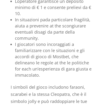
Loperatore garantisce un deposito
minimo di € 1 e consente prelievi da €
10.
In situazioni pada particolare fragilità,
aiuta a prevenire at the scongiurare
eventuali disagi da parte della
community.
I giocatori sono incoraggiati a
familiarizzare con le situazioni e gli
accordi di gioco di Mostbet, che
delineano le regole at the le politiche
for each un’esperienza di gara giusta e
immacolato.
I simboli del gioco includono faraoni,
scarabei e la stessa Cleopatra, che è il
simbolo jolly e può raddoppiare le tue