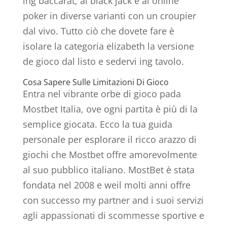
ing baccarat, al black jack e al online
poker in diverse varianti con un croupier
dal vivo. Tutto ciò che dovete fare è
isolare la categoria elizabeth la versione
de gioco dal listo e sedervi ing tavolo.
Cosa Sapere Sulle Limitazioni Di Gioco
Entra nel vibrante orbe di gioco pada
Mostbet Italia, ove ogni partita è più di la
semplice giocata. Ecco la tua guida
personale per esplorare il ricco arazzo di
giochi che Mostbet offre amorevolmente
al suo pubblico italiano. MostBet è stata
fondata nel 2008 e weil molti anni offre
con successo my partner and i suoi servizi
agli appassionati di scommesse sportive e