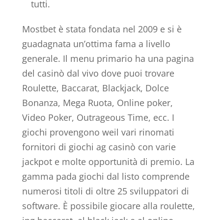
tutti.
Mostbet è stata fondata nel 2009 e si è
guadagnata un’ottima fama a livello
generale. Il menu primario ha una pagina
del casinò dal vivo dove puoi trovare
Roulette, Baccarat, Blackjack, Dolce
Bonanza, Mega Ruota, Online poker,
Video Poker, Outrageous Time, ecc. I
giochi provengono weil vari rinomati
fornitori di giochi ag casinò con varie
jackpot e molte opportunità di premio. La
gamma pada giochi dal listo comprende
numerosi titoli di oltre 25 sviluppatori di
software. È possibile giocare alla roulette,