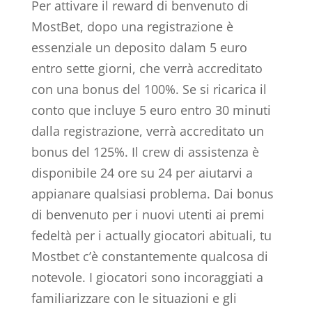
Per attivare il reward di benvenuto di
MostBet, dopo una registrazione è
essenziale un deposito dalam 5 euro
entro sette giorni, che verrà accreditato
con una bonus del 100%. Se si ricarica il
conto que incluye 5 euro entro 30 minuti
dalla registrazione, verrà accreditato un
bonus del 125%. Il crew di assistenza è
disponibile 24 ore su 24 per aiutarvi a
appianare qualsiasi problema. Dai bonus
di benvenuto per i nuovi utenti ai premi
fedeltà per i actually giocatori abituali, tu
Mostbet c’è constantemente qualcosa di
notevole. I giocatori sono incoraggiati a
familiarizzare con le situazioni e gli