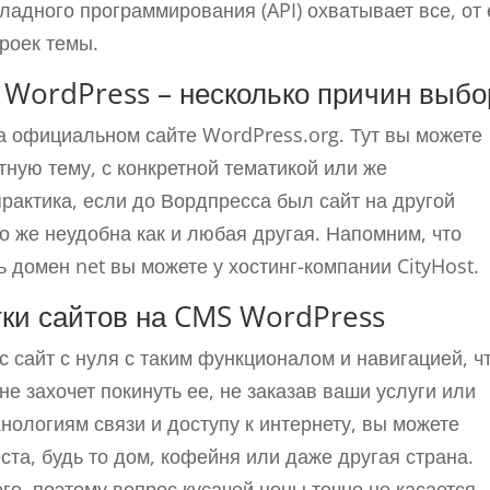
адного программирования (API) охватывает все, от 
роек темы.
WordPress – несколько причин выбо
а официальном сайте WordPress.org. Тут вы можете
тную тему, с конкретной тематикой или же
практика, если до Вордпресса был сайт на другой
 же неудобна как и любая другая. Напомним, что
 домен net вы можете у хостинг-компании CityHost.
ки сайтов на CMS WordPress
с сайт с нуля с таким функционалом и навигацией, ч
е захочет покинуть ее, не заказав ваши услуги или
ологиям связи и доступу к интернету, вы можете
ста, будь то дом, кофейня или даже другая страна.
го, поэтому вопрос кусачей цены точно не касается