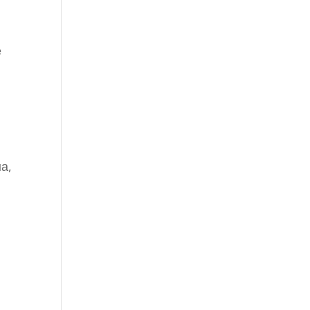
е
и
а,
о