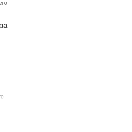
его
ра
то