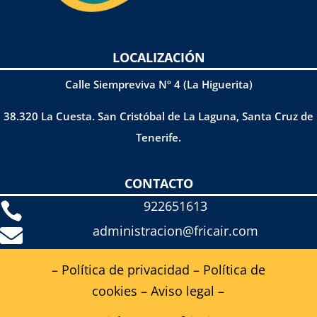
LOCALIZACIÓN
Calle Siempreviva Nº 4 (La Higuerita)
38.320 La Cuesta. San Cristóbal de La Laguna, Santa Cruz de
Tenerife.
CONTACTO
922651613

administracion@fricair.com

– Política de privacidad
–
Política de
cookies
–
Aviso legal
–