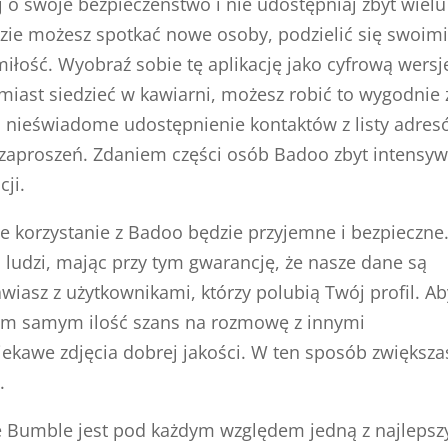
j o swoje bezpieczeństwo i nie udostępniaj zbyt wielu
dzie możesz spotkać nowe osoby, podzielić się swoim
iłość. Wyobraź sobie tę aplikację jako cyfrową wersj
miast siedzieć w kawiarni, możesz robić to wygodnie 
 nieświadome udostępnienie kontaktów z listy adre
m zaproszeń. Zdaniem części osób Badoo zbyt intensy
cji.
e korzystanie z Badoo będzie przyjemne i bezpieczne
ludzi, mając przy tym gwarancję, że nasze dane są
asz z użytkownikami, którzy polubią Twój profil. Ab
 tym samym ilość szans na rozmowę z innymi
ekawe zdjęcia dobrej jakości. W ten sposób zwiększa
.
e Bumble jest pod każdym względem jedną z najlepsz