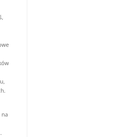
ś,
nowe
ików
u,
ch.
 na
.