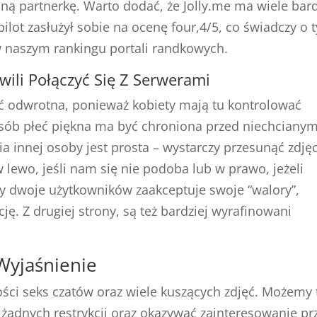
lną partnerkę. Warto dodać, że Jolly.me ma wiele bar
ilot zasłużył sobie na ocenę four,4/5, co świadczy o 
w naszym rankingu portali randkowych.
ili Połączyć Się Z Serwerami
 odwrotna, ponieważ kobiety mają tu kontrolować
sób płeć piękna ma być chroniona przed niechcianym
innej osoby jest prosta – wystarczy przesunąć zdjęc
lewo, jeśli nam się nie podoba lub w prawo, jeżeli
y dwoje użytkowników zaakceptuje swoje “walory”,
. Z drugiej strony, są też bardziej wyrafinowani
Wyjaśnienie
ości seks czatów oraz wiele kuszących zdjęć. Możemy 
adnych restrykcji oraz okazywać zainteresowanie pr