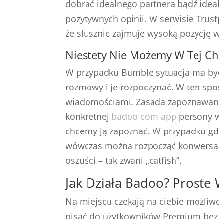
dobrać idealnego partnera bądź idea
pozytywnych opinii. W serwisie Trustp
że słusznie zajmuje wysoką pozycję 
Niestety Nie Możemy W Tej Chw
W przypadku Bumble sytuacja ma być
rozmowy i je rozpoczynać. W ten spo
wiadomościami. Zasada zapoznawania 
konkretnej
badoo com app
persony w 
chcemy ją zapoznać. W przypadku gd
wówczas można rozpocząć konwersację
oszuści – tak zwani „catfish”.
Jak Działa Badoo? Proste 
Na miejscu czekają na ciebie możliw
pisać do użytkowników Premium bez ż