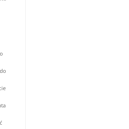
to
 do
cie
nta
ć