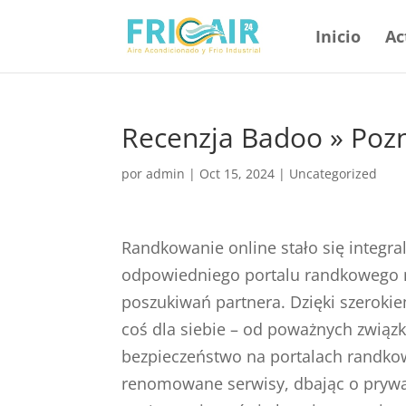
Inicio
Ac
Recenzja Badoo » Pozn
por
admin
|
Oct 15, 2024
|
Uncategorized
Randkowanie online stało się integr
odpowiedniego portalu randkowego m
poszukiwań partnera. Dzięki szeroki
coś dla siebie – od poważnych zwią
bezpieczeństwo na portalach randko
renomowane serwisy, dbając o prywa