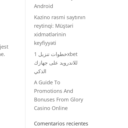
Android
Kazino rəsmi saytının
reytinqi: Müştəri
xidmətlərinin
keyfiyyəti
jest
ne.
خطوات تنزيل 1xbet
للاندرويد على جهازك
الذكي
A Guide To
Promotions And
Bonuses From Glory
Casino Online
Comentarios recientes