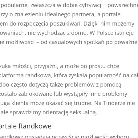
j popularne, zwłaszcza w dobie cyfryzacji i powszech
rzy o znalezieniu idealnego partnera, a portale
em do rozpoczęcia poszukiwań. Dzięki nim możemy
owaniach, nie wychodząc z domu. W Polsce istnieje
dne możliwości – od casualowych spotkań po poważne
zuka miłości, przyjaźni, a może po prostu chce
atforma randkowa, która zyskała popularność na ca
Badoo często dotyczą także problemów z pomocą
 zostało zablokowane lub wystąpiły inne problemy
ługą klienta może okazać się trudne. Na Tinderze nie
, ale sprawdzimy orientację seksualną.
ortale Randkowe
 randkowe posiadają oczywiście możliwość wyboru