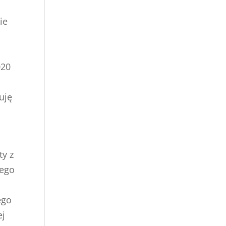
ie
m
020
uję
ty z
wego
ego
ej