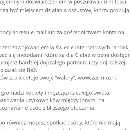
przyjemnym doświadczeniem w poszukiwaniu miłości
mogą być miejscem działania oszustów, którzy próbują
mocy adresu e-mail lub za pośrednictwem konta na
przed zawojowaniem w świecie internetowych randek 
wać się metodami, które są dla Ciebie w pełni dostęp
ukujesz bardziej dojrzałego partnera (czy dojrzalszej
okazać się Be2.
ów zaakceptuje swoje “walory”, wówczas można
gromadzi kobiety i mężczyzn z całego świata.
opasowania użytkowników między innymi na
poznawanie osób z bliższego otoczenia.
oo również możesz spotkać osoby, które nie mają