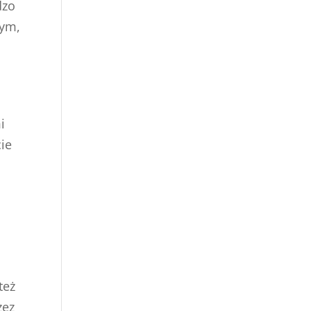
dzo
tym,
i
ie
też
zez