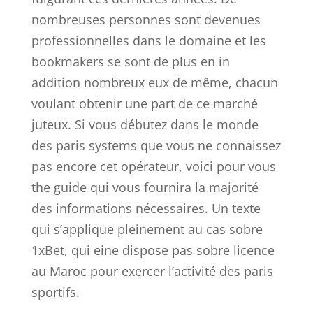
nombreuses personnes sont devenues
professionnelles dans le domaine et les
bookmakers se sont de plus en in
addition nombreux eux de même, chacun
voulant obtenir une part de ce marché
juteux. Si vous débutez dans le monde
des paris systems que vous ne connaissez
pas encore cet opérateur, voici pour vous
the guide qui vous fournira la majorité
des informations nécessaires. Un texte
qui s’applique pleinement au cas sobre
1xBet, qui eine dispose pas sobre licence
au Maroc pour exercer l’activité des paris
sportifs.