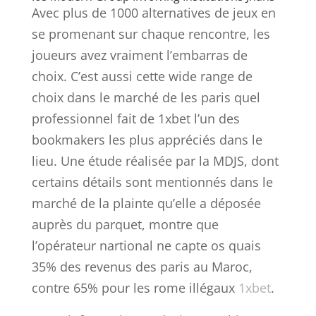
Avec plus de 1000 alternatives de jeux en
se promenant sur chaque rencontre, les
joueurs avez vraiment l’embarras de
choix. C’est aussi cette wide range de
choix dans le marché de les paris quel
professionnel fait de 1xbet l’un des
bookmakers les plus appréciés dans le
lieu. Une étude réalisée par la MDJS, dont
certains détails sont mentionnés dans le
marché de la plainte qu’elle a déposée
auprès du parquet, montre que
l’opérateur nartional ne capte os quais
35% des revenus des paris au Maroc,
contre 65% pour les rome illégaux
1xbet
.