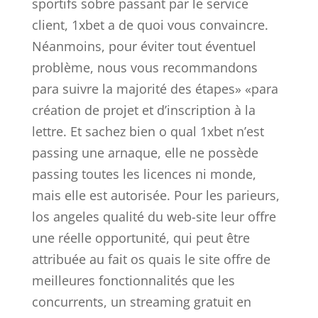
sportifs sobre passant par le service
client, 1xbet a de quoi vous convaincre.
Néanmoins, pour éviter tout éventuel
problème, nous vous recommandons
para suivre la majorité des étapes» «para
création de projet et d’inscription à la
lettre. Et sachez bien o qual 1xbet n’est
passing une arnaque, elle ne possède
passing toutes les licences ni monde,
mais elle est autorisée. Pour les parieurs,
los angeles qualité du web-site leur offre
une réelle opportunité, qui peut être
attribuée au fait os quais le site offre de
meilleures fonctionnalités que les
concurrents, un streaming gratuit en