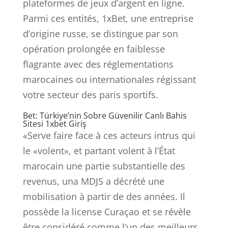
plateformes de jeux d’argent en ligne.
Parmi ces entités, 1xBet, une entreprise
d’origine russe, se distingue par son
opération prolongée en faiblesse
flagrante avec des réglementations
marocaines ou internationales régissant
votre secteur des paris sportifs.
Bet: Türkiye’nin Sobre Güvenilir Canlı Bahis
Sitesi 1xbet Giriş
«Serve faire face à ces acteurs intrus qui
le «volent», et partant volent à l’État
marocain une partie substantielle des
revenus, una MDJS a décrété une
mobilisation à partir de des années. Il
possède la license Curaçao et se révèle
être considéré comme l’un des meilleurs