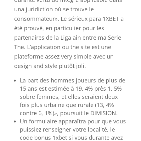
una juridiction où se trouve le
consommateur». Le sérieux para 1XBET a
été prouvé, en particulier pour les
partenaires de la Liga ain entre ma Serie
The. L’application ou the site est une
plateforme assez very simple avec un
design and style plutôt joli.
La part des hommes joueurs de plus de
15 ans est estimée à 19, 4% près 1, 5%
sobre femmes, et elles seraient deux
fois plus urbaine que rurale (13, 4%
contre 6, 1%)», poursuit le DIMISION.
Un formulaire apparaîtra pour que vous
puissiez renseigner votre localité, le
code bonus 1xbet si vous durante avez