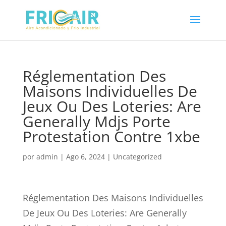
Réglementation Des
Maisons Individuelles De
Jeux Ou Des Loteries: Are
Generally Mdjs Porte
Protestation Contre 1xbe
por
admin
|
Ago 6, 2024
|
Uncategorized
Réglementation Des Maisons Individuelles
De Jeux Ou Des Loteries: Are Generally