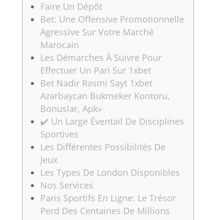
Faire Un Dépôt
Bet: Une Offensive Promotionnelle
Agressive Sur Votre Marché
Marocain
Les Démarches À Suivre Pour
Effectuer Un Pari Sur 1xbet
Bet Nadir Rəsmi Sayt 1xbet
Azərbaycan Bukmeker Kontoru,
Bonuslar, Apk»
✔️ Un Large Éventail De Disciplines
Sportives
Les Différentes Possibilités De
Jeux
Les Types De London Disponibles
Nos Services
Paris Sportifs En Ligne: Le Trésor
Perd Des Centaines De Millions