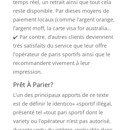
temps réel, un retrait ainsi que tout cela
reste disponible. Par dieses moyens de
paiement locaux (comme l’argent orange,
l’argent moff, la carte visa for australia…
✔️ Par contre, d’autres clients deviennent
très satisfaits du service que leur offre
l’opérateur de paris sportifs ainsi que le
recommandent vivement à leur
impression.
Prêt À Parier?
L’un des principaux apports de ce texte
est de définir le identico» «sportif illégal,
présenté tel «tout pari sportif dont le
variety ou l’opérateur n’est pas autorisé,
durante vertu du intègre applicable dans