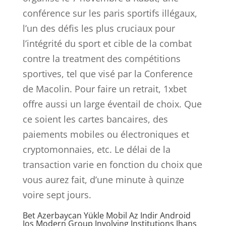
conférence sur les paris sportifs illégaux,
l’un des défis les plus cruciaux pour
l’intégrité du sport et cible de la combat
contre la treatment des compétitions
sportives, tel que visé par la Conference
de Macolin. Pour faire un retrait, 1xbet
offre aussi un large éventail de choix. Que
ce soient les cartes bancaires, des
paiements mobiles ou électroniques et
cryptomonnaies, etc. Le délai de la
transaction varie en fonction du choix que
vous aurez fait, d’une minute à quinze
voire sept jours.
Bet Azerbaycan Yükle Mobil Az Indir Android
Ios Modern Group Involving Institutions Jhans