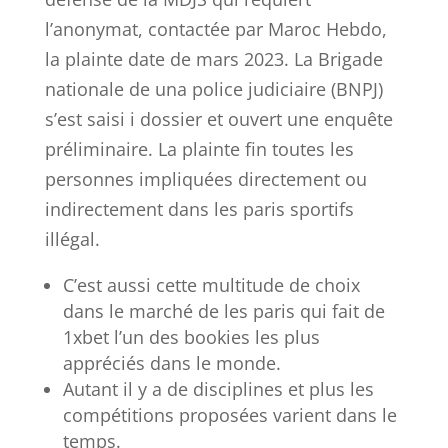
l’anonymat, contactée par Maroc Hebdo,
la plainte date de mars 2023. La Brigade
nationale de una police judiciaire (BNPJ)
s’est saisi i dossier et ouvert une enquête
préliminaire. La plainte fin toutes les
personnes impliquées directement ou
indirectement dans les paris sportifs
illégal.
C’est aussi cette multitude de choix
dans le marché de les paris qui fait de
1xbet l’un des bookies les plus
appréciés dans le monde.
Autant il y a de disciplines et plus les
compétitions proposées varient dans le
temps.