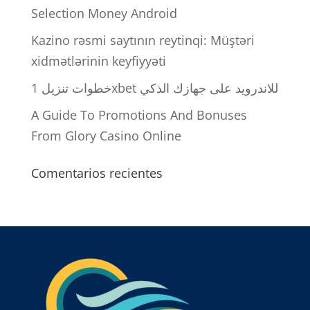
Selection Money Android
Kazino rəsmi saytının reytinqi: Müştəri
xidmətlərinin keyfiyyəti
خطوات تنزيل 1xbet للاندرويد على جهازك الذكي
A Guide To Promotions And Bonuses
From Glory Casino Online
Comentarios recientes