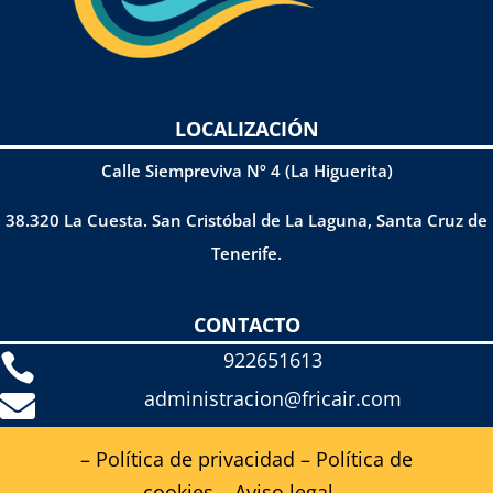
LOCALIZACIÓN
Calle Siempreviva Nº 4 (La Higuerita)
38.320 La Cuesta. San Cristóbal de La Laguna, Santa Cruz de
Tenerife.
CONTACTO
922651613

administracion@fricair.com

– Política de privacidad
–
Política de
cookies
–
Aviso legal
–