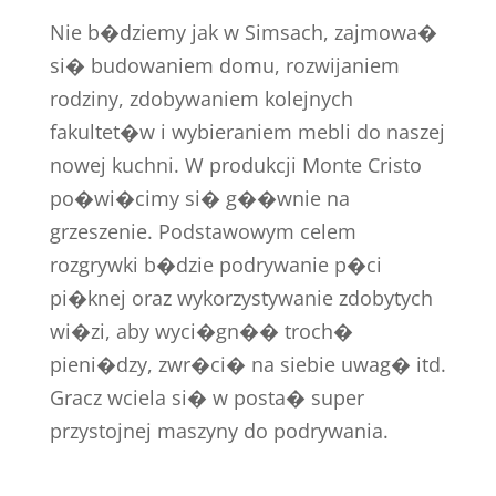
Nie b�dziemy jak w Simsach, zajmowa�
si� budowaniem domu, rozwijaniem
rodziny, zdobywaniem kolejnych
fakultet�w i wybieraniem mebli do naszej
nowej kuchni. W produkcji Monte Cristo
po�wi�cimy si� g��wnie na
grzeszenie. Podstawowym celem
rozgrywki b�dzie podrywanie p�ci
pi�knej oraz wykorzystywanie zdobytych
wi�zi, aby wyci�gn�� troch�
pieni�dzy, zwr�ci� na siebie uwag� itd.
Gracz wciela si� w posta� super
przystojnej maszyny do podrywania.