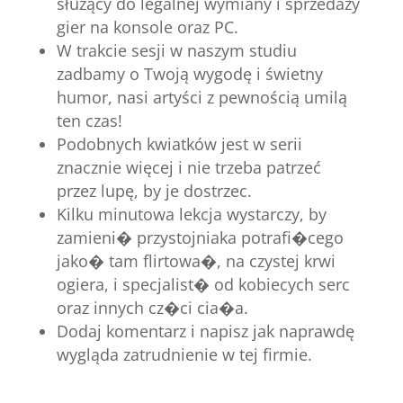
służący do legalnej wymiany i sprzedaży
gier na konsole oraz PC.
W trakcie sesji w naszym studiu
zadbamy o Twoją wygodę i świetny
humor, nasi artyści z pewnością umilą
ten czas!
Podobnych kwiatków jest w serii
znacznie więcej i nie trzeba patrzeć
przez lupę, by je dostrzec.
Kilku minutowa lekcja wystarczy, by
zamieni� przystojniaka potrafi�cego
jako� tam flirtowa�, na czystej krwi
ogiera, i specjalist� od kobiecych serc
oraz innych cz�ci cia�a.
Dodaj komentarz i napisz jak naprawdę
wygląda zatrudnienie w tej firmie.